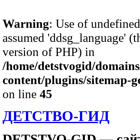
Warning
: Use of undefine
assumed 'ddsg_language' (th
version of PHP) in
/home/detstvogid/domains
content/plugins/sitemap-g
on line
45
ДЕТСТВО-ГИД
DETSTVO-GID — сайт 