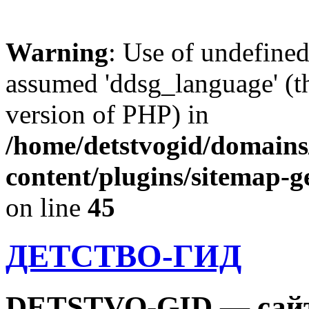
Warning
: Use of undefine
assumed 'ddsg_language' (th
version of PHP) in
/home/detstvogid/domains
content/plugins/sitemap-g
on line
45
ДЕТСТВО-ГИД
DETSTVO-GID — сайт 