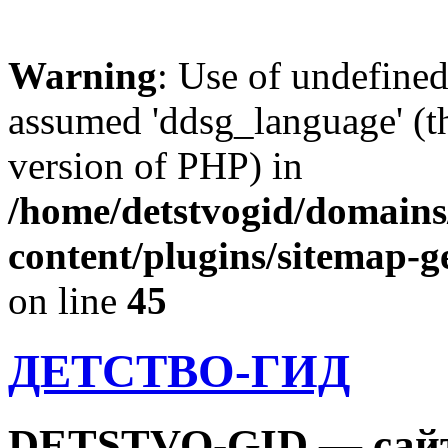
Warning
: Use of undefine
assumed 'ddsg_language' (th
version of PHP) in
/home/detstvogid/domains
content/plugins/sitemap-g
on line
45
ДЕТСТВО-ГИД
DETSTVO-GID — сайт 