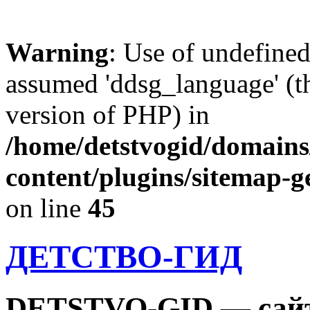
Warning
: Use of undefine
assumed 'ddsg_language' (th
version of PHP) in
/home/detstvogid/domains
content/plugins/sitemap-g
on line
45
ДЕТСТВО-ГИД
DETSTVO-GID — сайт 