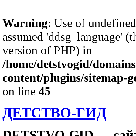
Warning
: Use of undefine
assumed 'ddsg_language' (th
version of PHP) in
/home/detstvogid/domains
content/plugins/sitemap-g
on line
45
ДЕТСТВО-ГИД
DETSTVO-GID — сайт 