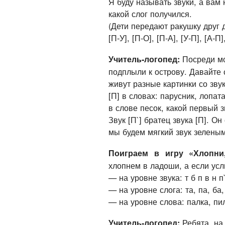
Я буду называть звуки, а вам 
какой слог получился.
(Дети передают ракушку друг д
[П-У], [П-О], [П-А], [У-П], [А-П]
Посреди мо
Учитель-логопед:
подплыли к острову. Давайте 
живут разные картинки со звук
[П] в словах: парусник, лопата
в слове песок, какой первый з
Звук [П`] братец звука [П]. О
мы будем мягкий звук зеленым
Поиграем в игру «Хлопни
хлопнем в ладоши, а если усл
— на уровне звука: т б п в н п`
— на уровне слога: та, па, ба,
— на уровне слова: палка, пила
Ребята, на
Учитель-логопед: