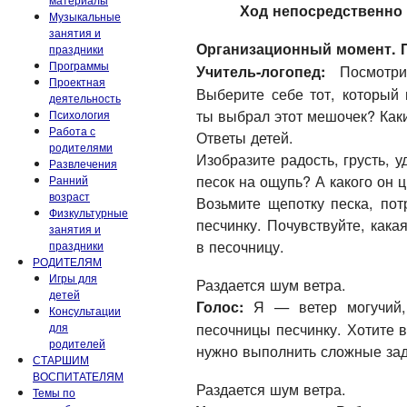
Ход непосредственно 
Музыкальные
занятия и
Организационный момент. 
праздники
Программы
Посмотрит
Учитель-логопед:
Проектная
Выберите себе тот, который
деятельность
ты выбрал этот мешочек? Каки
Психология
Работа с
Ответы детей.
родителями
Изобразите радость, грусть, у
Развлечения
песок на ощупь? А какого он 
Ранний
возраст
Возьмите щепотку песка, пот
Физкультурные
песчинку. Почувствуйте, кака
занятия и
в песочницу.
праздники
РОДИТЕЛЯМ
Игры для
Раздается шум ветра.
детей
Я — ветер могучий, 
Голос:
Консультации
песочницы песчинку. Хотите в
для
родителей
нужно выполнить сложные зад
СТАРШИМ
ВОСПИТАТЕЛЯМ
Раздается шум ветра.
Темы по