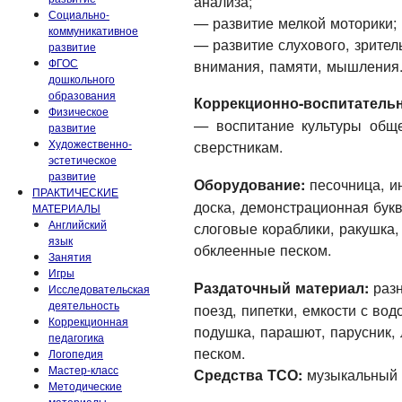
анализа;
Социально-
— развитие мелкой моторики;
коммуникативное
— развитие слухового, зрител
развитие
ФГОС
внимания, памяти, мышления
дошкольного
образования
Коррекционно-воспитатель
Физическое
— воспитание культуры обще
развитие
Художественно-
сверстникам.
эстетическое
развитие
песочница, и
Оборудование:
ПРАКТИЧЕСКИЕ
доска, демонстрационная букв
МАТЕРИАЛЫ
Английский
слоговые кораблики, ракушка,
язык
обклеенные песком.
Занятия
Игры
разн
Раздаточный материал:
Исследовательская
деятельность
поезд, пипетки, емкости с вод
Коррекционная
подушка, парашют, парусник, 
педагогика
песком.
Логопедия
Мастер-класс
музыкальный 
Средства ТСО:
Методические
материалы