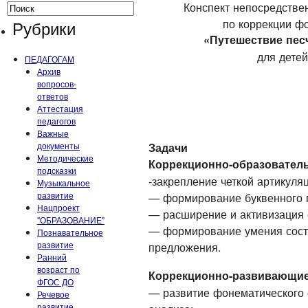
Конспект непосредстве
по коррекции ф
Рубрики
«Путешествие песч
для детей
ПЕДАГОГАМ
Архив
вопросов-
ответов
Аттестация
педагогов
Важные
документы
Задачи
Методические
Коррекционно-образовател
подсказки
-закрепление четкой артикуляц
Музыкальное
развитие
— формирование буквенного г
Нацпроект
— расширение и активизация 
"ОБРАЗОВАНИЕ"
— формирование умения сост
Познавательное
развитие
предложения.
Ранний
возраст по
Коррекционно-развивающие
ФГОС ДО
— развитие фонематического с
Речевое
развитие