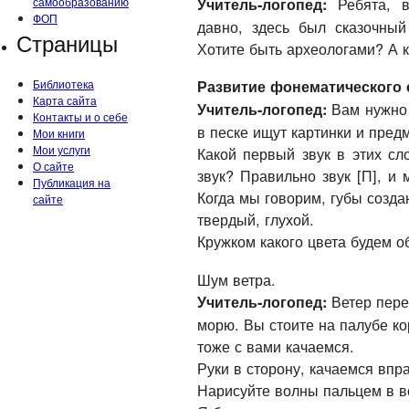
Ребята, в
самообразованию
Учитель-логопед:
ФОП
давно, здесь был сказочный
Страницы
Хотите быть археологами? А к
Библиотека
Развитие фонематического 
Карта сайта
Вам нужно о
Учитель-логопед:
Контакты и о себе
в песке ищут картинки и пред
Мои книги
Мои услуги
Какой первый звук в этих сл
О сайте
звук? Правильно звук [П], и 
Публикация на
Когда мы говорим, губы создаю
сайте
твердый, глухой.
Кружком какого цвета будем об
Шум ветра.
Ветер пере
Учитель-логопед:
морю. Вы стоите на палубе ко
тоже с вами качаемся.
Руки в сторону, качаемся впра
Нарисуйте волны пальцем в в