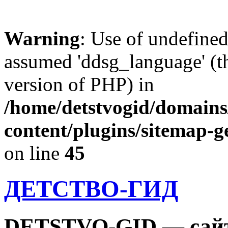
Warning
: Use of undefine
assumed 'ddsg_language' (th
version of PHP) in
/home/detstvogid/domains
content/plugins/sitemap-g
on line
45
ДЕТСТВО-ГИД
DETSTVO-GID — сайт 