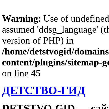
Warning
: Use of undefine
assumed 'ddsg_language' (th
version of PHP) in
/home/detstvogid/domains
content/plugins/sitemap-g
on line
45
ДЕТСТВО-ГИД
DETSTVO-GID — сайт 