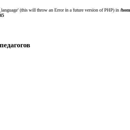
anguage' (this will throw an Error in a future version of PHP) in
/hom
45
педагогов