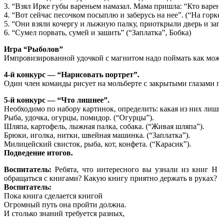
3. “Взял Ирке губы вареньем намазал. Мама пришла: “Кто варен
4. “Вот сейчас песочком посыплю и заберусь на нее”. (“На горк
5. “Они взяли кочергу и лыжную палку, приоткрыли дверь и заг
6. “Сумел порвать, сумей и зашить” (“Заплатка”, Бобка)
Игра “Рыболов”
Импровизированной удочкой с магнитом надо поймать как мо
4-й конкурс — “Нарисовать портрет”.
Один член команды рисует на мольберте с закрытыми глазами п
5-й конкурс — “Что лишнее”.
Необходимо по набору картинок, определить: какая из них лишн
Рыба, удочка, огурцы, помидор. (“Огурцы”).
Шляпа, картофель, лыжная палка, собака. (“Живая шляпа”).
Брюки, иголка, нитки, швейная машинка. (“Заплатка”).
Милицейский свисток, рыба, кот, конфета. (“Карасик”).
Подведение итогов.
Воспитатель:
Ребята, что интересного вы узнали из книг Н
обращаться с книгами? Какую книгу приятно держать в руках?
Воспитатель:
Пока книга сделается книгой
Огромный путь она пройти должна.
И столько знаний требуется разных,