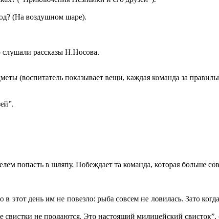
род? (На воздушном шаре).
 слушали рассказы Н.Носова.
меты (воспитатель показывает вещи, каждая команда за правиль
ей”.
елем попасть в шляпу. Побеждает та команда, которая больше с
Но в этот день им не повезло: рыба совсем не ловилась. Зато ко
ие свистки не продаются. Это настоящий милицейский свисток”. 