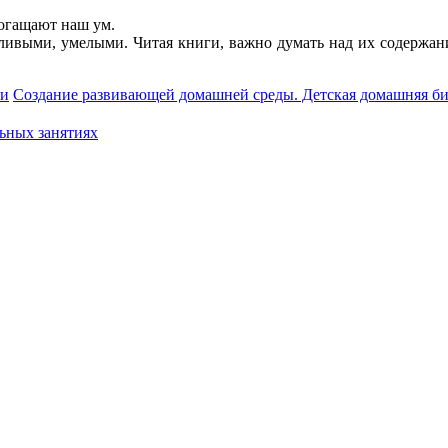
богащают наш ум.
ливыми, умелыми. Читая книги, важно думать над их содержани
ки
Создание развивающей домашней среды. Детская домашняя б
ьных занятиях