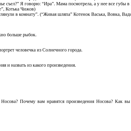
ье съел?” Я говорю: “Ира”. Мама посмотрела, а у нее все губы в
е”, Котька Чижов)
лянули в комнату”. (“Живая шляпа” Котенок Васька, Вовка, Вади
жно больше рыбок.
ортрет человечка из Солнечного города.
яя и назвать из какого произведения.
 Носова? Почему вам нравятся произведения Носова? Как вы