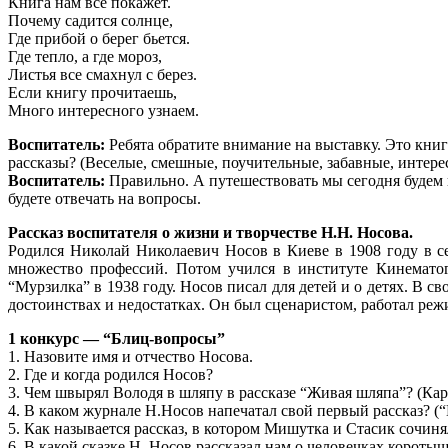
Книга нам все покажет.
Почему садится солнце,
Где прибой о берег бьется.
Где тепло, а где мороз,
Листья все смахнул с берез.
Если книгу прочитаешь,
Много интересного узнаем.
Воспитатель:
Ребята обратите внимание на выставку. Это книг
рассказы? (Веселые, смешные, поучительные, забавные, интерес
Воспитатель:
Правильно. А путешествовать мы сегодня будем 
будете отвечать на вопросы.
Рассказ воспитателя о жизни и творчестве Н.Н. Носова.
Родился Николай Николаевич Носов в Киеве в 1908 году в се
множество профессий. Потом учился в институте Кинематог
“Мурзилка” в 1938 году. Носов писал для детей и о детях. В с
достоинствах и недостатках. Он был сценаристом, работал ре
1 конкурс — “Блиц-вопросы”
1. Назовите имя и отчество Носова.
2. Где и когда родился Носов?
3. Чем швырял Володя в шляпу в рассказе “Живая шляпа”? (Кар
4. В каком журнале Н.Носов напечатал свой первый рассказ? (
5. Как называется рассказ, в котором Мишутка и Стасик сочин
6. В какой сказке Н. Носов рассказал нам о человечках короты