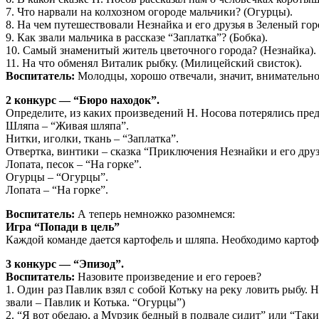
7. Что нарвали на колхозном огороде мальчики? (Огурцы).
8. На чем путешествовали Незнайка и его друзья в Зеленый го
9. Как звали мальчика в рассказе “Заплатка”? (Бобка).
10. Самый знаменитый житель цветочного города? (Незнайка).
11. На что обменял Виталик рыбку. (Милицейский свисток).
Воспитатель:
Молодцы, хорошо отвечали, значит, внимательно
2 конкурс — “Бюро находок”.
Определите, из каких произведений Н. Носова потерялись пред
Шляпа – “Живая шляпа”.
Нитки, иголки, ткань – “Заплатка”.
Отвертка, винтики – сказка “Приключения Незнайки и его друз
Лопата, песок – “На горке”.
Огурцы – “Огурцы”.
Лопата – “На горке”.
Воспитатель:
А теперь немножко разомнемся:
Игра “Попади в цель”
Каждой команде дается картофель и шляпа. Необходимо картоф
3 конкурс — “Эпизод”.
Воспитатель:
Назовите произведение и его героев?
1. Один раз Павлик взял с собой Котьку на реку ловить рыбу. 
звали – Павлик и Котька. “Огурцы”)
2. “Я вот обедаю, а Мурзик бедный в подвале сидит” или “Так