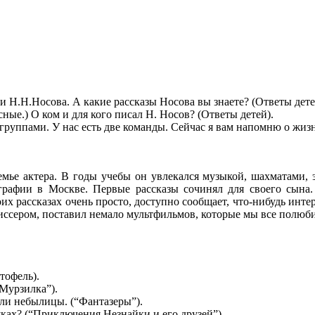
и Н.Н.Носова. А какие рассказы Носова вы знаете? (Ответы дет
ные.) О ком и для кого писал Н. Носов? (Ответы детей).
группами. У нас есть две команды. Сейчас я вам напомню о жизн
мье актера. В годы учебы он увлекался музыкой, шахматами, э
рафии в Москве. Первые рассказы сочинял для своего сына.
воих рассказах очень просто, доступно сообщает, что-нибудь инте
жиссером, поставил немало мультфильмов, которые мы все полюб
тофель).
“Мурзилка”).
яли небылицы. (“Фантазеры”).
шках? (“Приключения Незнайки и его друзей”).