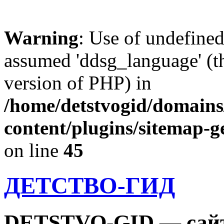
Warning
: Use of undefine
assumed 'ddsg_language' (th
version of PHP) in
/home/detstvogid/domains
content/plugins/sitemap-g
on line
45
ДЕТСТВО-ГИД
DETSTVO-GID — сайт 