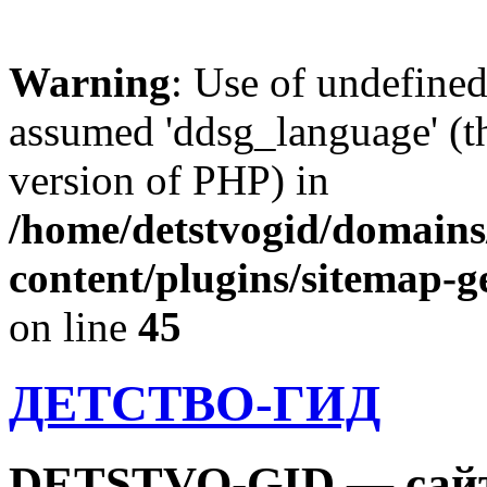
Warning
: Use of undefine
assumed 'ddsg_language' (th
version of PHP) in
/home/detstvogid/domains
content/plugins/sitemap-g
on line
45
ДЕТСТВО-ГИД
DETSTVO-GID — сайт 