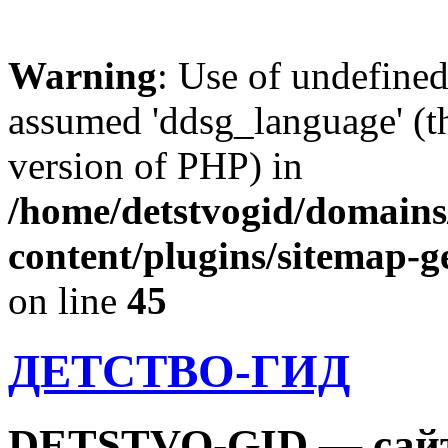
Warning
: Use of undefine
assumed 'ddsg_language' (th
version of PHP) in
/home/detstvogid/domains
content/plugins/sitemap-g
on line
45
ДЕТСТВО-ГИД
DETSTVO-GID — сайт 