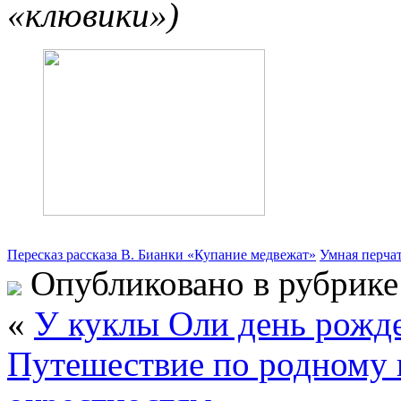
«клювики»)
Пересказ рассказа В. Бианки «Купание медвежат»
Умная перча
Опубликовано в рубрик
«
У куклы Оли день рожд
Путешествие по родному 