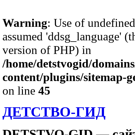
Warning
: Use of undefine
assumed 'ddsg_language' (th
version of PHP) in
/home/detstvogid/domains
content/plugins/sitemap-g
on line
45
ДЕТСТВО-ГИД
DETSTVO-GID — сайт 