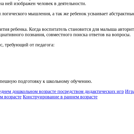
на ней изображен человек в деятельности.
логического мышления, а так же ребенок усваивает абстрактные 
тия ребенка. Когда воспитатель становится для малыша авторит
циативного познания, совместного поиска ответов на вопросы.
, требующий от педагога:
успешную подготовку к школьному обучению.
днем дошкольном возрасте посредством дидактических игр
Игр
м возрасте
Конструирование в раннем возрасте