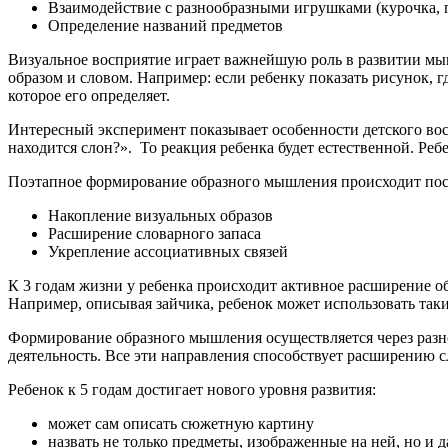
Взаимодействие с разнообразными игрушками (курочка, 
Определение названий предметов
Визуальное восприятие играет важнейшую роль в развитии мы
образом и словом. Например: если ребенку показать рисунок, гд
которое его определяет.
Интересный эксперимент показывает особенности детского воспр
находится слон?». То реакция ребенка будет естественной. Реб
Поэтапное формирование образного мышления происходит пос
Накопление визуальных образов
Расширение словарного запаса
Укрепление ассоциативных связей
К 3 годам жизни у ребенка происходит активное расширение об
Например, описывая зайчика, ребенок может использовать так
Формирование образного мышления осуществляется через разноо
деятельность. Все эти направления способствует расширению 
Ребенок к 5 годам достигает нового уровня развития:
может сам описать сюжетную картину
назвать не только предметы, изображенные на ней, но и 