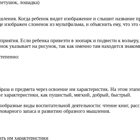
петушок, лошадка)
шления. Когда ребенок видит изображение и слышит название п
е изображен слоненок из мультфильма, и объяснить ему, что это о
иятия. Если ребенка привезти в зоопарк и подвести к вольеру, 
енок указывает на рисунок, так как именно там находится знаком
тепенно:
раза и предмета через освоение им характеристик. На этом этап
ие характеристики, как пушистый, мягкий, добрый, быстрый.
бразные виды воспитательной деятельности: чтение книг, расск
словарного запаса и развитию образного мышления.
дать им характеристики