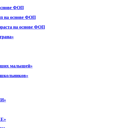
 основе ФОП
пп на основе ФОП
зраста на основе ФОП
трана»
наших малышей»
дошкольников»
И»
КЕ»