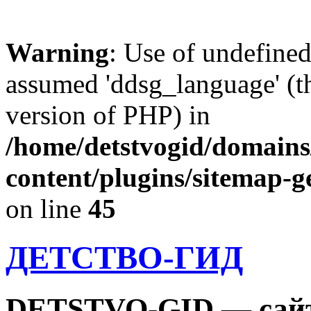
Warning
: Use of undefine
assumed 'ddsg_language' (th
version of PHP) in
/home/detstvogid/domains
content/plugins/sitemap-g
on line
45
ДЕТСТВО-ГИД
DETSTVO-GID — сайт 