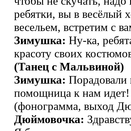
чтобы не скучать, надо 
ребятки, вы в весёлый 
весельем, встретим с в
Зимушка:
Ну-ка, ребя
красоту своих костюмо
(Танец с Мальвиной)
Зимушка:
Порадовали м
помощница к нам идет!
(фонограмма, выход Д
Дюймовочка:
Здравству