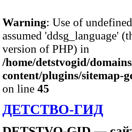
Warning
: Use of undefine
assumed 'ddsg_language' (th
version of PHP) in
/home/detstvogid/domains
content/plugins/sitemap-g
on line
45
ДЕТСТВО-ГИД
DETSTVO-GID — сайт 