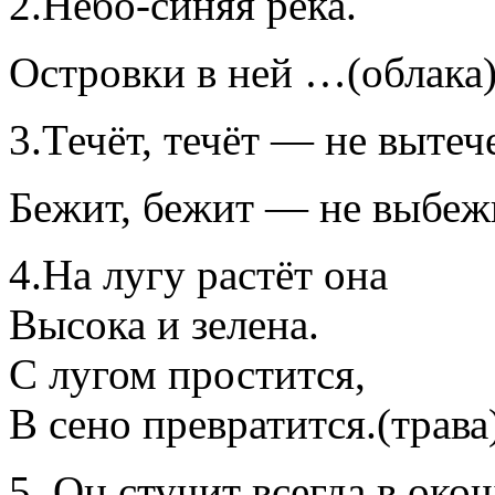
2.Небо-синяя река.
Островки в ней …(облака
3.Течёт, течёт — не вытече
Бежит, бежит — не выбе
4.На лугу растёт она
Высока и зелена.
С лугом простится,
В сено превратится.(трава
5. Он стучит всегда в око