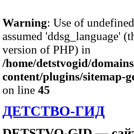
Warning
: Use of undefine
assumed 'ddsg_language' (th
version of PHP) in
/home/detstvogid/domains
content/plugins/sitemap-g
on line
45
ДЕТСТВО-ГИД
DETSTVO-GID — сайт 