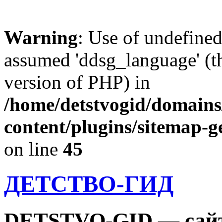
Warning
: Use of undefine
assumed 'ddsg_language' (th
version of PHP) in
/home/detstvogid/domains
content/plugins/sitemap-g
on line
45
ДЕТСТВО-ГИД
DETSTVO-GID — сайт 