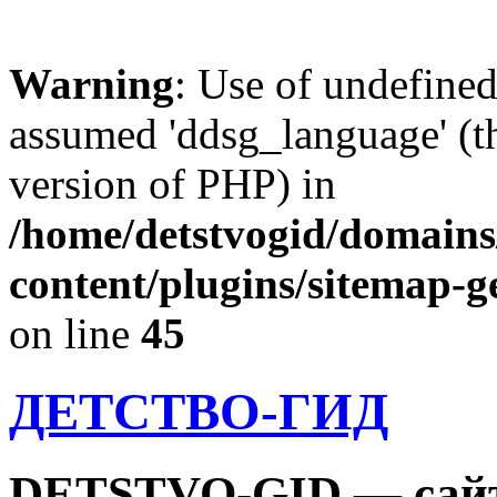
Warning
: Use of undefine
assumed 'ddsg_language' (th
version of PHP) in
/home/detstvogid/domains
content/plugins/sitemap-g
on line
45
ДЕТСТВО-ГИД
DETSTVO-GID — сайт 