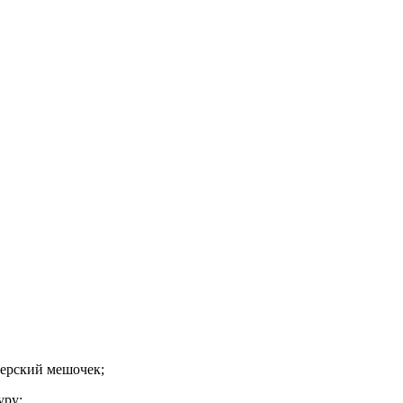
терский мешочек;
уру;