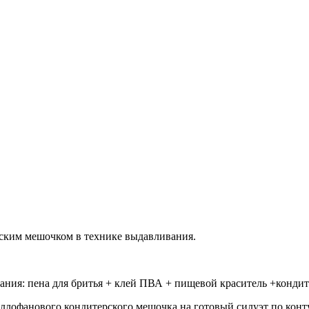
ским мешочком в технике выдавливания.
ния: пена для бритья + клей ПВА + пищевой краситель +конди
еллофанового кондитерского мешочка на готовый силуэт по конт