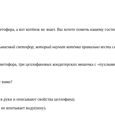
офора, а вот котёнок не знает. Вы хотите помочь нашему гостю
ываемый светофор, который научит котёнка правильно вести се
светофора, три целлофановых кондитерских мешочка с «пухлыми
с вами?
в руки и описывают свойства целлофана).
 не впитывает воду(пену).