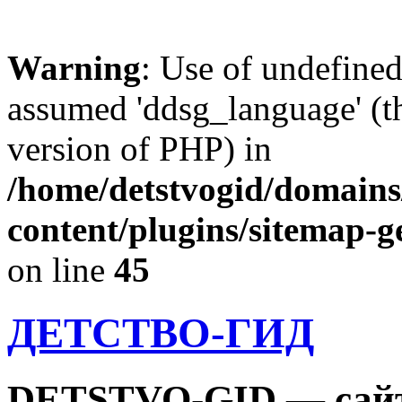
Warning
: Use of undefine
assumed 'ddsg_language' (th
version of PHP) in
/home/detstvogid/domains
content/plugins/sitemap-g
on line
45
ДЕТСТВО-ГИД
DETSTVO-GID — сайт 