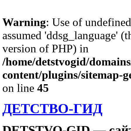
Warning
: Use of undefine
assumed 'ddsg_language' (th
version of PHP) in
/home/detstvogid/domains
content/plugins/sitemap-g
on line
45
ДЕТСТВО-ГИД
DETSTVO-GID — сайт 