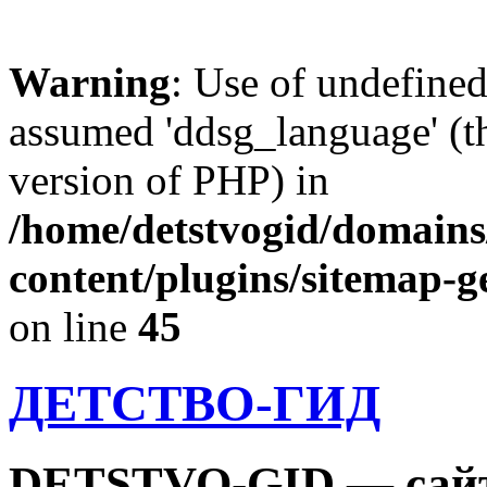
Warning
: Use of undefine
assumed 'ddsg_language' (th
version of PHP) in
/home/detstvogid/domains
content/plugins/sitemap-g
on line
45
ДЕТСТВО-ГИД
DETSTVO-GID — сайт 