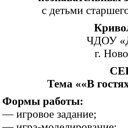
с детьми старшег
Криво
ЧДОУ «Д
г. Нов
СЕ
Тема ««В гостя
Формы работы:
— игровое задание;
— игра-моделирование;