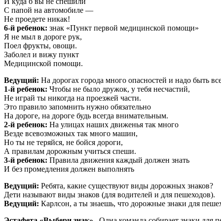
И куда б вы не спешили
С папой на автомобиле —
Не проедете никак!
6-й ребенок:
знак «Пункт первой медицинской помощи»
Я не мыл в дороге рук,
Поел фрукты, овощи.
Заболел и вижу пункт
Медицинской помощи.
Ведущий:
На дорогах города много опасностей и надо быть все
1-й ребенок:
Чтобы не было дружок, у тебя несчастий,
Не играй ты никогда на проезжей части.
Это правило запомнить нужно обязательно
На дороге, на дороге будь всегда внимательным.
2-й ребенок:
На улицах наших движенья так много
Везде всевозможных так много машин,
Но ты не теряйся, не бойся дороги,
А правилам дорожным учиться спеши.
3-й ребенок:
Правила движения каждый должен знать
И без промедления должен выполнять
Ведущий:
Ребята, какие существуют виды дорожных знаков?
Дети называют виды знаков (для водителей и для пешеходов).
Ведущий:
Карлсон, а ты знаешь, что дорожные знаки для пешех
Эстафета «Выбери знак».
Одна команда собирает знаки для п