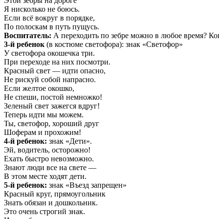
Этой зебры на дороге
Я нисколько не боюсь.
Если всё вокруг в порядке,
По полоскам в путь пущусь.
Воспитатель:
А переходить по зебре можно в любое время? Ког
3-й ребенок
(в костюме светофора): знак «Светофор»
У светофора окошечка три.
При переходе на них посмотри.
Красный свет — идти опасно,
Не рискуй собой напрасно.
Если желтое окошко,
Не спеши, постой немножко!
Зеленый свет зажегся вдруг!
Теперь идти мы можем.
Ты, светофор, хороший друг
Шоферам и прохожим!
4-й ребенок:
знак «Дети».
Эй, водитель, осторожно!
Ехать быстро невозможно.
Знают люди все на свете —
В этом месте ходят дети.
5-й ребенок:
знак «Въезд запрещен»
Красный круг, прямоугольник
Знать обязан и дошкольник.
Это очень строгий знак.