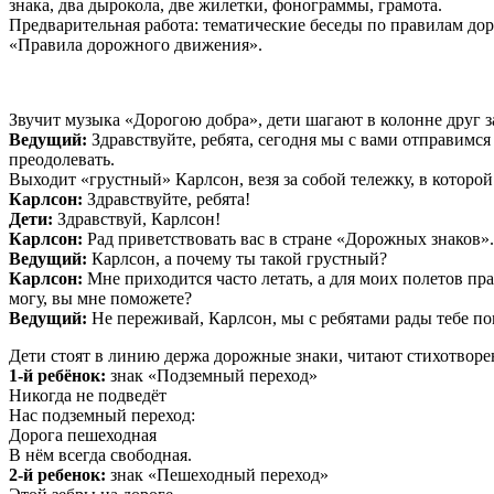
знака, два дырокола, две жилетки, фонограммы, грамота.
Предварительная работа: тематические беседы по правилам до
«Правила дорожного движения».
Звучит музыка «Дорогою добра», дети шагают в колонне друг з
Ведущий:
Здравствуйте, ребята, сегодня мы с вами отправимс
преодолевать.
Выходит «грустный» Карлсон, везя за собой тележку, в которо
Карлсон:
Здравствуйте, ребята!
Дети:
Здравствуй, Карлсон!
Карлсон:
Рад приветствовать вас в стране «Дорожных знаков».
Ведущий:
Карлсон, а почему ты такой грустный?
Карлсон:
Мне приходится часто летать, а для моих полетов пра
могу, вы мне поможете?
Ведущий:
Не переживай, Карлсон, мы с ребятами рады тебе по
Дети стоят в линию держа дорожные знаки, читают стихотворе
1-й ребёнок:
знак «Подземный переход»
Никогда не подведёт
Нас подземный переход:
Дорога пешеходная
В нём всегда свободная.
2-й ребенок:
знак «Пешеходный переход»