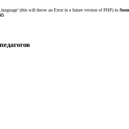
anguage' (this will throw an Error in a future version of PHP) in
/hom
45
педагогов