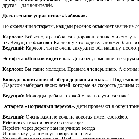
другая – для водителей.
Дыхательное упражнение «Бабочка».
По окончании эстафеты, каждый ребенок объясняет значение д
Карлсон:
Всё ясно, я разобрался в дорожных знаках и смогу те
их. Ведущий объясняет Карлсону, что водитель должен быть вс
Ведущий:
Карлсон, ты не очень аккуратно вёл машину, посмотр
Эстафета «Ловкий водитель».
Дети бегут змейкой, везя рукой
Карлсон:
Вы такие молодцы. Правила я теперь знаю. А с этим 
Конкурс капитанов: «Собери дорожный знак – « Подземный
(Карлсон выбирает двоих детей, которые на скорость должны с
Ведущий:
Молодцы, ребята, а какой у нас получился знак?
Эстафета «Подземный переход».
Дети пролезают в обруч-тонн
Ведущий:
Очень важную роль на дорогах имеет светофор.
Ребенок:
Стихотворение о светофоре.
Перейти через дорогу вам на улицах всегда
И подскажут, и помогут говорящие цвета.