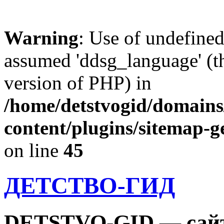
Warning
: Use of undefine
assumed 'ddsg_language' (th
version of PHP) in
/home/detstvogid/domains
content/plugins/sitemap-g
on line
45
ДЕТСТВО-ГИД
DETSTVO-GID — сайт 