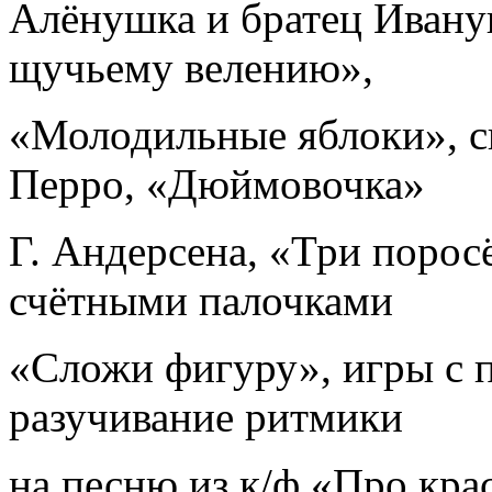
Алёнушка и братец Ивану
щучьему велению»,
«Молодильные яблоки», с
Перро, «Дюймовочка»
Г. Андерсена, «Три поросё
счётными палочками
«Сложи фигуру», игры с 
разучивание ритмики
на песню из к/ф «Про кр