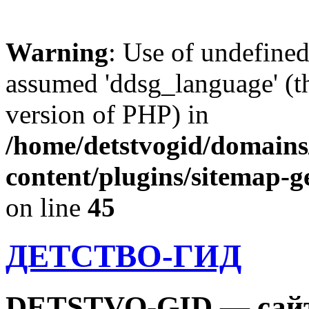
Warning
: Use of undefine
assumed 'ddsg_language' (th
version of PHP) in
/home/detstvogid/domains
content/plugins/sitemap-g
on line
45
ДЕТСТВО-ГИД
DETSTVO-GID — сайт 