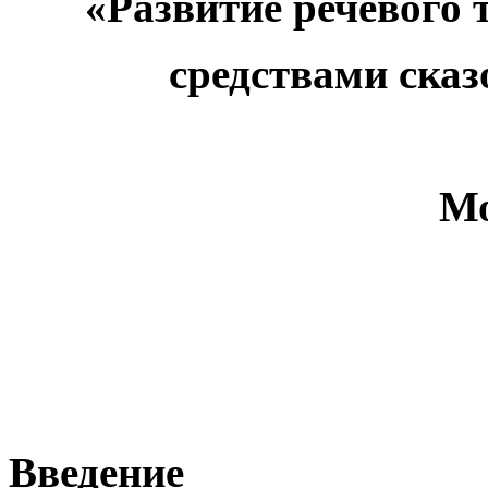
«Развитие речевого
средствами ска
Мо
Введение