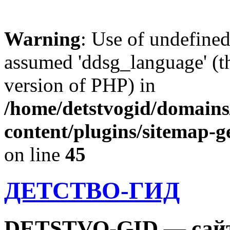
Warning
: Use of undefine
assumed 'ddsg_language' (th
version of PHP) in
/home/detstvogid/domains
content/plugins/sitemap-g
on line
45
ДЕТСТВО-ГИД
DETSTVO-GID — сайт 