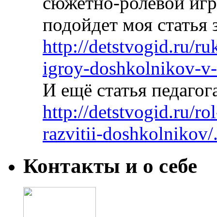
сюжетно-ролевой игры
подойдет моя статья з
http://detstvogid.ru/r
igroy-doshkolnikov-v-s
И ещё статья педагог
http://detstvogid.ru/r
razvitii-doshkolnikov/
Контакты и о себе