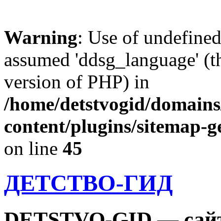
Warning
: Use of undefine
assumed 'ddsg_language' (th
version of PHP) in
/home/detstvogid/domains
content/plugins/sitemap-g
on line
45
ДЕТСТВО-ГИД
DETSTVO-GID — сайт 