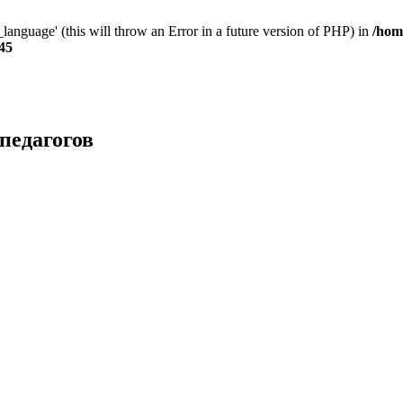
anguage' (this will throw an Error in a future version of PHP) in
/hom
45
педагогов