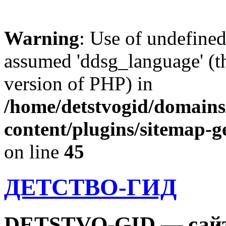
Warning
: Use of undefine
assumed 'ddsg_language' (th
version of PHP) in
/home/detstvogid/domains
content/plugins/sitemap-g
on line
45
ДЕТСТВО-ГИД
DETSTVO-GID — сайт 