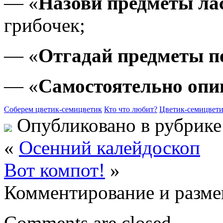
— «
Назови предметы ла
грибочек;
— «
Отгадай предметы п
— «
Самостоятельно опи
Соберем цветик-семицветик
Кто что любит?
Цветик-семицвет
Опубликовано в рубрик
«
Осенний калейдоскоп
Вот компот!
»
Комментирование и разме
Comments are closed.