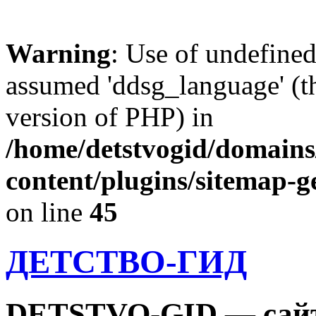
Warning
: Use of undefine
assumed 'ddsg_language' (th
version of PHP) in
/home/detstvogid/domains
content/plugins/sitemap-g
on line
45
ДЕТСТВО-ГИД
DETSTVO-GID — сайт 