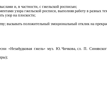
ыслами и, в частности, с гжельской росписью;
ентами узора гжельской росписи, выполняя работу в разных те
ть узор на плоскости;
тву; вызывать положительный эмоциональный отклик на прекра
сни «Незабудковая гжель» муз. Ю. Чичкова, сл. П. Синявског
иры);