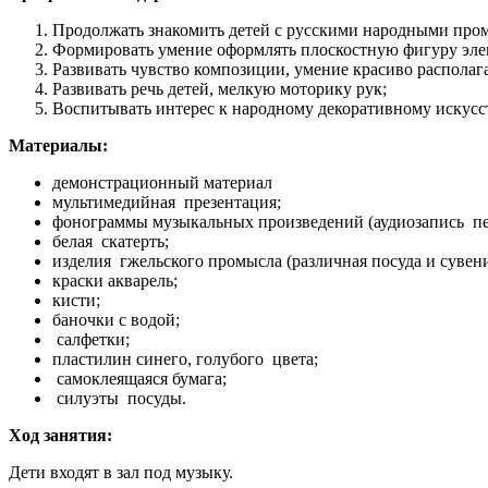
Продолжать знакомить детей с русскими народными пром
Формировать умение оформлять плоскостную фигуру элем
Развивать чувство композиции, умение красиво располага
Развивать речь детей, мелкую моторику рук;
Воспитывать интерес к народному декоративному искусс
Материалы:
демонстрационный материал
мультимедийная презентация;
фонограммы музыкальных произведений (аудиозапись пе
белая скатерть;
изделия гжельского промысла (различная посуда и сувен
краски акварель;
кисти;
баночки с водой;
салфетки;
пластилин синего, голубого цвета;
самоклеящаяся бумага;
силуэты посуды.
Ход занятия:
Дети входят в зал под музыку.