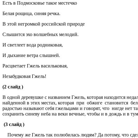
Есть в Подмосковье такое местечко
Белая рощица, синяя речка.
В этой негромкой российской природе
Слышится эхо волшебных мелодий.
И светлеет вода родниковая,
И дыхание ветра слышней.
Расцветает Гжель васильковая,
Незабудковая Гжель!
(2 слайд )
В одной деревушке с названием Гжель, которая находится нед
найденной в этих местах, которая при обжиге становится бе
радостью называют себя гжельцами и говорят, что нигде нет та
сохранить синеву неба на веки вечные, чтобы и в дождь и в ту
(3 слайд )
Почему же Гжель так полюбилась людям? Да потому, что сделан