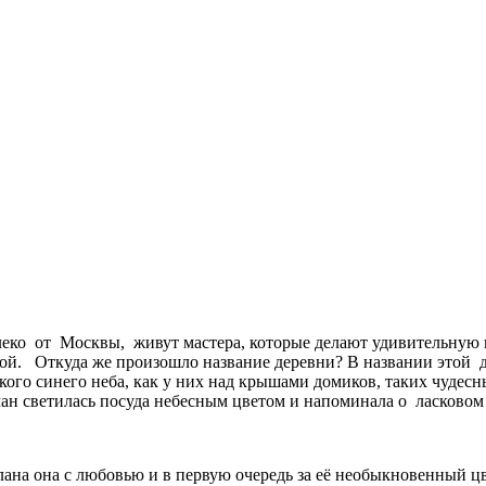
алеко от Москвы, живут мастера, которые делают удивительную 
лой. Откуда же произошло название деревни? В названии этой
кого синего неба, как у них над крышами домиков, таких чудесн
ман светилась посуда небесным цветом и напоминала о ласковом 
а она с любовью и в первую очередь за её необыкновенный цвет