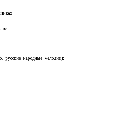
хниках;
сное.
о, русские народные мелодии);