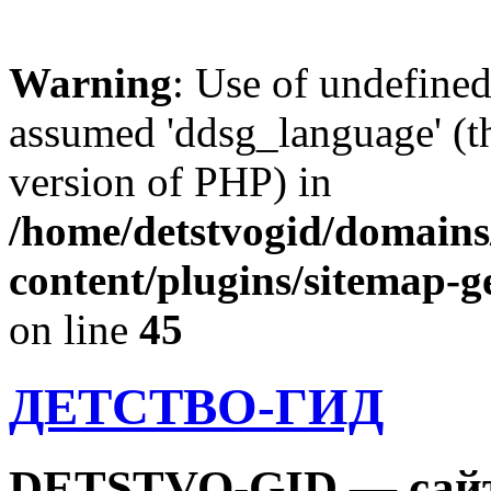
Warning
: Use of undefine
assumed 'ddsg_language' (th
version of PHP) in
/home/detstvogid/domains
content/plugins/sitemap-g
on line
45
ДЕТСТВО-ГИД
DETSTVO-GID — сайт 