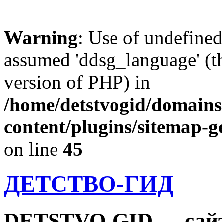
Warning
: Use of undefine
assumed 'ddsg_language' (th
version of PHP) in
/home/detstvogid/domains
content/plugins/sitemap-g
on line
45
ДЕТСТВО-ГИД
DETSTVO-GID — сайт 