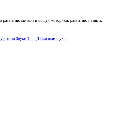
ть развитию мелкой и общей моторики, развитию памяти,
Буратино
Звуки Т — Д
Гласные звуки