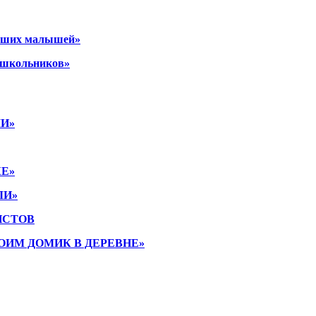
наших малышей»
дошкольников»
И»
КЕ»
ЛИ»
ИСТОВ
ОИМ ДОМИК В ДЕРЕВНЕ»