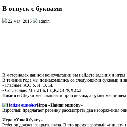
В отпуск с буквами
22 мая, 2015
admin
В материалах данной консультации вы найдете задания и игры,
В течение года мы познакомились со следующими буквами и з
• Гласные: А,О,У, И, Э, Ы.
• Согласные: М,Н,П,Б,Т,Д,К,Г,В,Ф,Х,С,З.
Помните!
Звуки мы слышим и произносим, а буквы мы пишем и
Игра «Найди ошибку»
Взрослый предлагает ребенку рассмотреть два изображения одн
Игра «Узнай букву»
Ребенок должен закрыть глаза. В это время взрослый «пишет» н