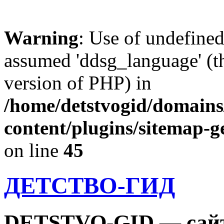
Warning
: Use of undefine
assumed 'ddsg_language' (th
version of PHP) in
/home/detstvogid/domains
content/plugins/sitemap-g
on line
45
ДЕТСТВО-ГИД
DETSTVO-GID — сайт 