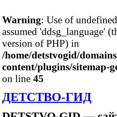
Warning
: Use of undefine
assumed 'ddsg_language' (th
version of PHP) in
/home/detstvogid/domains
content/plugins/sitemap-g
on line
45
ДЕТСТВО-ГИД
DETSTVO-GID — сайт 