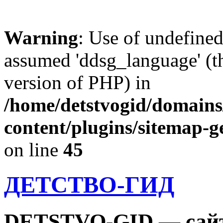
Warning
: Use of undefine
assumed 'ddsg_language' (th
version of PHP) in
/home/detstvogid/domains
content/plugins/sitemap-g
on line
45
ДЕТСТВО-ГИД
DETSTVO-GID — сайт 