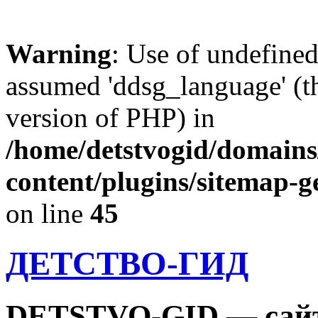
Warning
: Use of undefine
assumed 'ddsg_language' (th
version of PHP) in
/home/detstvogid/domains
content/plugins/sitemap-g
on line
45
ДЕТСТВО-ГИД
DETSTVO-GID — сайт 