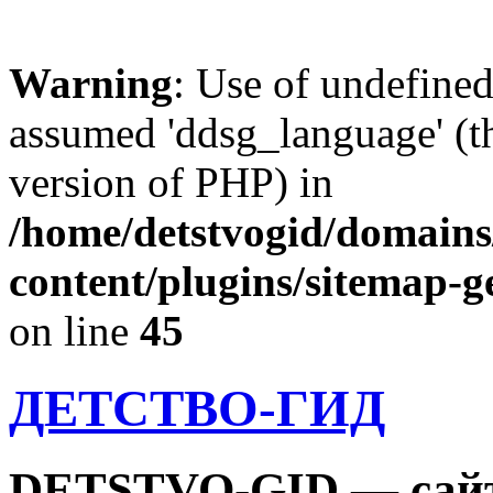
Warning
: Use of undefine
assumed 'ddsg_language' (th
version of PHP) in
/home/detstvogid/domains
content/plugins/sitemap-g
on line
45
ДЕТСТВО-ГИД
DETSTVO-GID — сайт 