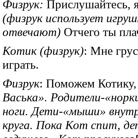
Физрук:
Прислушайтесь, я
(физрук использует игруш
отвечают)
Отчего ты пл
Котик (физрук)
: Мне грус
играть.
Физрук
: Поможем Котику,
Васька». Родители-«норки
ноги. Дети-«мыши» внутр
круга. Пока Кот спит, де