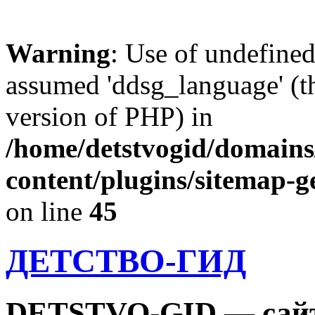
Warning
: Use of undefine
assumed 'ddsg_language' (th
version of PHP) in
/home/detstvogid/domains
content/plugins/sitemap-g
on line
45
ДЕТСТВО-ГИД
DETSTVO-GID — сайт 